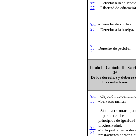
Art.
- Derecho a la educaci
27
- Libertad de educació
- Derecho de sindicaci
Art.
.
28
- Derecho a la huelga
Art.
Derecho de petición
29
Título I - Capítulo II - Secc
2ª
De los derechos y deberes 
los ciudadanos
Art.
- Objeción de concienc
30
- Servicio militar
- Sistema tributario jus
inspirado en los
principios de igualdad
progresividad.
Art.
- Sólo podrán establec
31
prestaciones personale