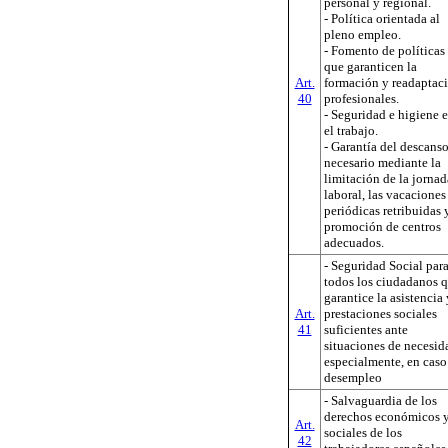
personal y regional.
- Política orientada al
pleno empleo.
- Fomento de políticas
que garanticen la
Art.
formación y readaptac
40
profesionales.
- Seguridad e higiene 
el trabajo.
- Garantía del descans
necesario mediante la
limitación de la jornad
laboral, las vacaciones
periódicas retribuidas 
promoción de centros
adecuados.
- Seguridad Social par
todos los ciudadanos 
garantice la asistencia 
Art.
prestaciones sociales
41
suficientes ante
situaciones de necesid
especialmente, en caso
desempleo
- Salvaguardia de los
derechos económicos 
Art.
sociales de los
42