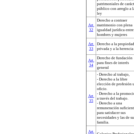
patrimoniales de carác
público con arreglo a l
ley
Derecho a contraer
Art.
matrimonio con plena
32
igualdad jurídica entre
hombres y mujeres
Art.
Derecho a la propieda
33
privada y a la herencia
Derecho de fundación
Art.
para fines de interés
34
general
- Derecho al trabajo,
- Derecho a la libre
elección de profesión 
oficio.
- Derecho a la promoc
Art.
a través del trabajo.
35
- Derecho a una
remuneración suficien
para satisfacer sus
necesidades y las de su
familia.
Art.
Colegios Profesionales