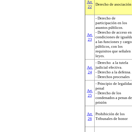
Art.
Derecho de asociación
22
- Derecho de
participación en los
asuntos públicos.
- Derecho de acceso en
Art.
condiciones de iguald
23
a las funciones y cargo
públicos, con los
requisitos que señalen 
leyes.
- Derecho a la tutela
Art.
judicial efectiva.
24
- Derecho a la defensa.
- Derechos procesales
- Principio de legalida
penal
Art.
- Derecho de los
25
condenados a penas de
prisión
Art.
Prohibición de los
26
Tribunales de honor