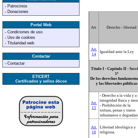
Patrocinios
-
Donaciones
-
Portal Web
Art.
Derecho - libertad
Condiciones de uso
-
Uso de cookies
-
Titularidad web
-
Art.
Igualdad ante la Ley
14
Contactar
-
Contactar
Título I - Capítulo II - Secc
1ª
ETICERT
De los derechos fundamenta
Certificados y sellos éticos
y las libertades públicas
- Derecho a la vida y a 
integridad física y mor
Art.
- Prohibición de la
15
tortura, penas y tratos
inhumanos o degradant
Art.
Libertad ideológica y
16
religiosa.