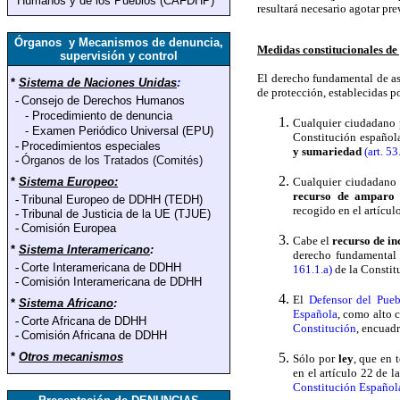
Humanos y de los Pueblos (CAFDHP)
resultará necesario agotar pre
Órganos y Mecanismos de denuncia,
Medidas constitucionales de
supervisión y control
El derecho fundamental de as
*
Sistema de Naciones Unidas
:
de protección, establecidas p
-
Consejo de Derechos Humanos
-
Procedimiento de denuncia
Cualquier ciudadano p
-
Examen Periódico Universal (EPU)
Constitución español
-
Procedimientos especiales
y sumariedad
(art. 5
-
Órganos de los Tratados (Comités)
*
Sistema Europeo:
Cualquier ciudadano p
recurso de amparo
-
Tribunal Europeo de DDHH (TEDH)
recogido en el artícul
-
Tribunal de Justicia de la UE (TJUE)
-
Comisión Europea
Cabe el
recurso de in
*
Sistema Interamericano
:
derecho fundamental 
-
Corte Interamericana de DDHH
161.1.a)
de la Constit
-
Comisión Interamericana de DDHH
El
Defensor del Pueb
*
Sistema Africano
:
Española
, como alto 
-
Corte Africana de DDHH
Constitución
, encuad
-
Comisión Africana de DDHH
*
Otros mecanismos
Sólo por
ley
, que en 
en el artículo 22 de 
Constitución Español