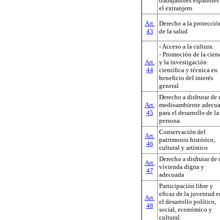
trabajadores españoles
el extranjero
Art.
Derecho a la protecció
43
de la salud
- Acceso a la cultura.
- Promoción de la cien
Art.
y la investigación
44
científica y técnica en
beneficio del interés
general
Derecho a disfrutar de
Art.
medioambiente adecu
45
para el desarrollo de la
persona.
Conservación del
Art.
patrimonio histórico,
46
cultural y artístico
Derecho a disfrutar de
Art.
vivienda digna y
47
adecuada
Participación libre y
eficaz de la juventud e
Art.
el desarrollo político,
48
social, económico y
cultural.