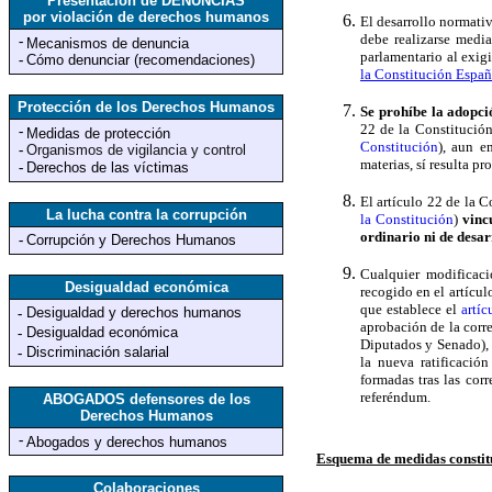
Presentación de DENUNCIAS
por violación de derechos humanos
El desarrollo normati
debe realizarse medi
-
Mecanismos de denuncia
parlamentario al exigi
-
Cómo denunciar (recomendaciones)
la Constitución Españ
Protección de los Derechos Humanos
Se prohíbe la adopci
22 de la Constitución
-
Medidas de protección
Constitución
), aun e
-
Organismos de vigilancia y control
materias, sí resulta p
-
Derechos de las víctimas
El artículo 22 de la 
La lucha contra la corrupción
la Constitución
)
vinc
ordinario ni de desa
-
Corrupción y Derechos Humanos
Cualquier modificaci
Desigualdad económica
recogido en el artícul
que establece el
artí
Desigualdad y derechos humanos
-
aprobación de la corr
Desigualdad económica
-
Diputados y Senado), l
Discriminación salarial
-
la nueva ratificació
formadas tras las cor
referéndum.
ABOGADOS defensores de los
Derechos Humanos
-
Abogados y derechos humanos
Esquema de medidas constituc
Colaboraciones