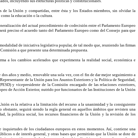
ados, incluyendo sus estructuras políticas y constitucionales.
as de la Unión y compartidas, entre ésta y los Estados miembros, sin olvidar la
como la educación o la cultura.
eneralización del actual procedimiento de codecisión entre el Parlamento Europeo
l, será preciso el acuerdo tanto del Parlamento Europeo como del Consejo para que
 modalidad de iniciativa legislativa popular, de tal modo que, reuniendo las firmas
a Comisión a que presente una determinada propuesta.
rma a los cambios acelerados que experimenta la realidad social, económica e
de dos años y medio, renovable una sola vez, con el fin de dar mejor seguimiento a
o Representante de la Unión para los Asuntos Exteriores y la Política de Seguridad,
(PESD) y vicepresidente de la Comisión encargado de las relaciones exteriores,
peo de Acción Exterior, nutrido por funcionarios de las Instituciones de la Unión
nión es la relativa a la limitación del recurso a la unanimidad y la consiguiente
 obstante, seguirá siendo la regla general en aquellos ámbitos que revisten una
dad, la política social, los recursos financieros de la Unión y la revisión de los
e inquietudes de los ciudadanos europeos en estos momentos. Así, contiene una
blicos o de interés general, y otras bases que permitirán que la Unión se dote de