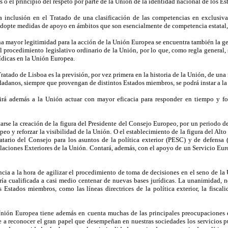
o el principio del respeto por parte de la Unión de la identidad nacional de los Est
la inclusión en el Tratado de una clasificación de las competencias en exclusiv
adopte medidas de apoyo en ámbitos que son esencialmente de competencia estatal, 
na mayor legitimidad para la acción de la Unión Europea se encuentra también la g
el procedimiento legislativo ordinario de la Unión, por lo que, como regla genera
ídicas en la Unión Europea.
ratado de Lisboa es la previsión, por vez primera en la historia de la Unión, de una
dadanos, siempre que provengan de distintos Estados miembros, se podrá instar a l
irá además a la Unión actuar con mayor eficacia para responder en tiempo y fo
tarse la creación de la figura del Presidente del Consejo Europeo, por un periodo 
peo y reforzar la visibilidad de la Unión. O el establecimiento de la figura del Alt
tario del Consejo para los asuntos de la política exterior (PESC) y de defensa 
aciones Exteriores de la Unión. Contará, además, con el apoyo de un Servicio Euro
ia a la hora de agilizar el procedimiento de toma de decisiones en el seno de la U
ía cualificada a casi medio centenar de nuevas bases jurídicas. La unanimidad, no
s Estados miembros, como las líneas directrices de la política exterior, la fiscali
nión Europea tiene además en cuenta muchas de las principales preocupaciones 
 a reconocer el gran papel que desempeñan en nuestras sociedades los servicios pú