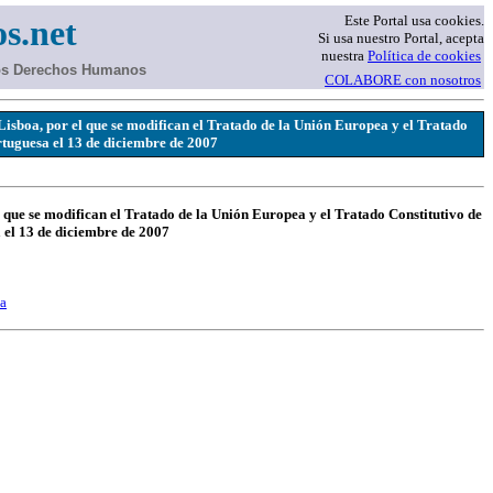
Este Portal usa cookies.
s.net
Si usa nuestro Portal, acepta
nuestra
Política de cookies
los Derechos Humanos
COLABORE con nosotros
isboa, por el que se modifican el Tratado de la Unión Europea y el Tratado
rtuguesa el 13 de diciembre de 2007
l que se modifican el Tratado de la Unión Europea y el Tratado Constitutivo de
 el 13 de diciembre de 2007
ca