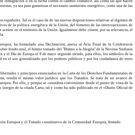
 de inmigración o en la lucha contra el cambio climático, así como las que hacen
rroristas, ya sea para garantizar el necesario suministro energético, como una de las
 españoles. Tal es el caso de de las nuevas disposiciones relativas al régimen de
etivos de la política energética de la Unión, del fomento de las interconexiones de
 actúen en el territorio de la Unión. Igualmente debe citarse, por su relevancia, el
ña.
ropea, ha formulado una Declaración, anexa al Acta Final de la Conferencia
sobre fondo azul, el himno tomado del ''Himno a la Alegría'' de la Novena Sinfonía
a y el Día de Europa el 9 de mayo seguirán siendo, para ellos, los símbolos de la
d en el uso generalizado por los poderes públicos y por los ciudadanos de estos
, libertades y principios enunciados en la Carta de los Derechos Fundamentales de
a, tendrá el mismo valor jurídico que los Tratados. Se trata de un avance de
uropea. Por ello, y porque se considera conveniente desde el punto de vista de la
 íntegro de la citada Carta, tal y como ha sido publicado en el «Diario Oficial de
Unión Europea y el Tratado constitutivo de la Comunidad Europea, firmado