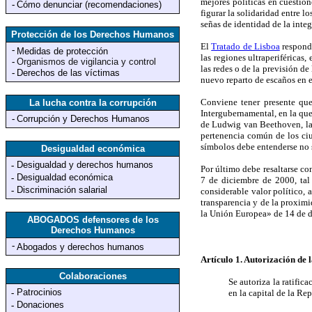
mejores políticas en cuestion
-
Cómo denunciar (recomendaciones)
figurar la solidaridad entre l
señas de identidad de la inte
Protección de los Derechos Humanos
El
Tratado de Lisboa
respond
-
Medidas de protección
las regiones ultraperiféricas,
-
Organismos de vigilancia y control
las redes o de la previsión de
-
Derechos de las víctimas
nuevo reparto de escaños en 
Conviene tener presente qu
La lucha contra la corrupción
Intergubernamental, en la que
-
Corrupción y Derechos Humanos
de Ludwig van Beethoven, la d
pertenencia común de los ciu
símbolos debe entenderse no 
Desigualdad económica
Desigualdad y derechos humanos
-
Por último debe resaltarse co
Desigualdad económica
-
7 de diciembre de 2000, tal
Discriminación salarial
-
considerable valor político, 
transparencia y de la proximi
la Unión Europea» de 14 de 
ABOGADOS defensores de los
Derechos Humanos
-
Abogados y derechos humanos
Artículo 1. Autorización de l
Colaboraciones
Se autoriza la ratific
Patrocinios
-
en la capital de la Re
Donaciones
-