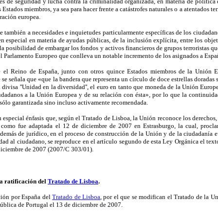
es de seguridad y lucha contra la criminalidad organizada, en materia de política
os Estados miembros, ya sea para hacer frente a catástrofes naturales o a atentados te
gración europea.
e también a necesidades e inquietudes particularmente específicas de los ciudadanos
 en especial en materia de ayudas públicas, de la inclusión explícita, entre los obj
 la posibilidad de embargar los fondos y activos financieros de grupos terroristas que
el Parlamento Europeo que conlleva un notable incremento de los asignados a Espa
e el Reino de España, junto con otros quince Estados miembros de la Unión Eu
 se señala que «que la bandera que representa un círculo de doce estrellas doradas 
ivisa ''Unidad en la diversidad'', el euro en tanto que moneda de la Unión Europe
dadanos a la Unión Europea y de su relación con ésta», por lo que la continuida
sólo garantizada sino incluso activamente recomendada.
n especial énfasis que, según el Tratado de Lisboa, la Unión reconoce los derechos
 como fue adaptada el 12 de diciembre de 2007 en Estrasburgo, la cual, proclam
además de jurídico, en el proceso de construcción de la Unión y de la ciudadanía e
dad al ciudadano, se reproduce en el artículo segundo de esta Ley Orgánica el texto
diciembre de 2007 (2007/C 303/01).
a ratificación del
Tratado de Lisboa
.
ación por España del
Tratado de Lisboa
, por el que se modifican el Tratado de la 
pública de Portugal el 13 de diciembre de 2007.