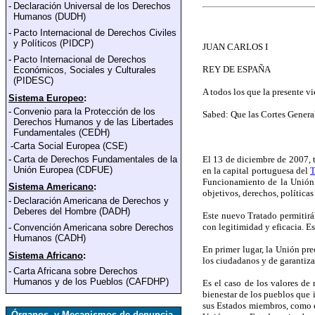
-
Declaración Universal de los Derechos
Humanos (DUDH)
-
Pacto Internacional de Derechos Civiles
y Polí
ticos (PIDCP)
JUAN CARLOS I
-
Pacto Internacional de Derechos
REY DE ESPAÑA
Económicos, Sociales y Culturales
(PIDESC)
A todos los que la presente vi
Sistema Europeo
:
-
Convenio para la Protección de los
Sabed: Que las Cortes Genera
Derechos Humanos y de las Libertades
Fundamentales
(CEDH)
-
Carta Social Europea (CSE)
-
Carta de Derechos Fundamentales de la
El 13 de diciembre de 2007, t
Unión Europea
(CDFUE)
en la capital portuguesa del
T
Funcionamiento de la Unión E
Sistema Americano
:
objetivos, derechos, políticas
-
Declaración Americana de Derechos y
Deberes del Hombre (DADH)
Este nuevo Tratado permitirá
con legitimidad y eficacia. Es
-
Convención Americana sobre Derechos
Humanos (CADH)
En primer lugar, la Unión pre
Sistema Africano
:
los ciudadanos y de garantizar
-
Carta Africana sobre Derechos
Humanos y de los Pueblos (CAFDHP)
Es el caso de los valores de
bienestar de los pueblos que 
sus Estados miembros, como el
Órganos y Mecanismos de denuncia,