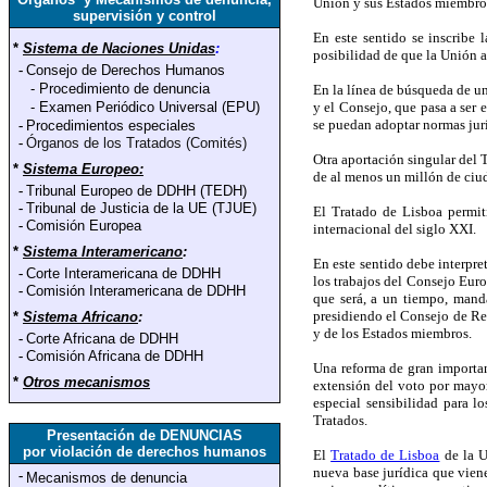
Unión y sus Estados miembros 
supervisión y control
En este sentido se inscribe 
*
Sistema de Naciones Unidas
:
posibilidad de que la Unión 
-
Consejo de Derechos Humanos
-
Procedimiento de denuncia
En la línea de búsqueda de u
-
Examen Periódico Universal (EPU)
y el Consejo, que pasa a ser 
se puedan adoptar normas jur
-
Procedimientos especiales
-
Órganos de los Tratados (Comités)
Otra aportación singular del T
*
Sistema Europeo:
de al menos un millón de ciu
-
Tribunal Europeo de DDHH (TEDH)
-
Tribunal de Justicia de la UE (TJUE)
El Tratado de Lisboa permit
-
Comisión Europea
internacional del siglo XXI.
*
Sistema Interamericano
:
En este sentido debe interpre
-
Corte Interamericana de DDHH
los trabajos del Consejo Euro
-
Comisión Interamericana de DDHH
que será, a un tiempo, manda
presidiendo el Consejo de Rel
*
Sistema Africano
:
y de los Estados miembros.
-
Corte Africana de DDHH
-
Comisión Africana de DDHH
Una reforma de gran importanc
*
Otros mecanismos
extensión del voto por mayor
especial sensibilidad para lo
Tratados.
Presentación de DENUNCIAS
por violación de derechos humanos
El
Tratado de Lisboa
de la U
nueva base jurídica que viene
-
Mecanismos de denuncia