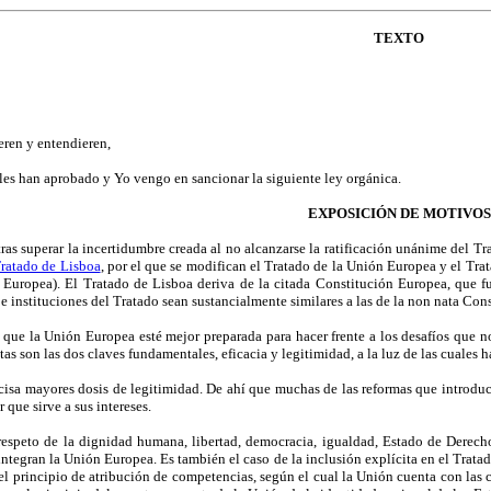
TEXTO
eren y entendieren,
les han aprobado y Yo vengo en sancionar la siguiente ley orgánica.
EXPOSICIÓN DE MOTIVOS
ras superar la incertidumbre creada al no alcanzarse la ratificación unánime del Tr
ratado de Lisboa
, por el que se modifican el Tratado de la Unión Europea y el Tr
uropea). El Tratado de Lisboa deriva de la citada Constitución Europea, que fu
 e instituciones del Tratado sean sustancialmente similares a las de la non nata Con
 que la Unión Europea esté mejor preparada para hacer frente a los desafíos que n
tas son las dos claves fundamentales, eficacia y legitimidad, a la luz de las cuales
cisa mayores dosis de legitimidad. De ahí que muchas de las reformas que introduc
 que sirve a sus intereses.
 respeto de la dignidad humana, libertad, democracia, igualdad, Estado de Derec
integran la Unión Europea. Es también el caso de la inclusión explícita en el Tratad
 principio de atribución de competencias, según el cual la Unión cuenta con las c