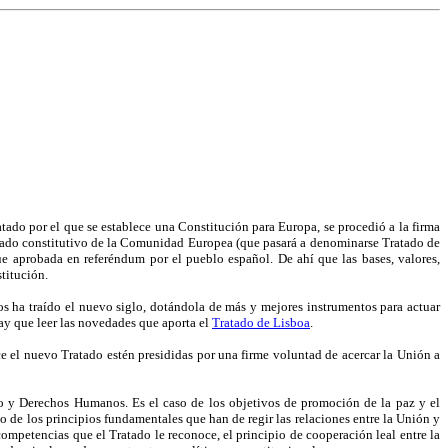
atado por el que se establece una Constitución para Europa, se procedió a la firma
atado constitutivo de la Comunidad Europea (que pasará a denominarse Tratado de
e aprobada en referéndum por el pueblo español. De ahí que las bases, valores,
stitución.
os ha traído el nuevo siglo, dotándola de más y mejores instrumentos para actuar
 hay que leer las novedades que aporta el
Tratado de Lisboa
.
e el nuevo Tratado estén presididas por una firme voluntad de acercar la Unión a
ho y Derechos Humanos. Es el caso de los objetivos de promoción de la paz y el
o de los principios fundamentales que han de regir las relaciones entre la Unión y
ompetencias que el Tratado le reconoce, el principio de cooperación leal entre la