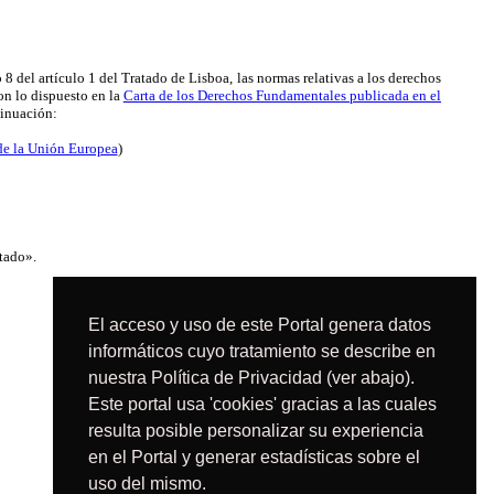
 8 del artículo 1 del Tratado de Lisboa, las normas relativas a los derechos
on lo dispuesto en la
Carta de los Derechos Fundamentales publicada en el
tinuación:
de la Unión Europea
)
stado».
El acceso y uso de este Portal genera datos
informáticos cuyo tratamiento se describe en
nuestra Política de Privacidad (ver abajo).
Este portal usa 'cookies' gracias a las cuales
resulta posible personalizar su experiencia
en el Portal y generar estadísticas sobre el
uso del mismo.