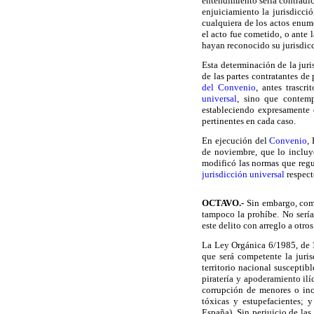
entendimiento sería contradic
enjuiciamiento la jurisdicci
cualquiera de los actos enum
el acto fue cometido, o ante 
hayan reconocido su jurisdicc
Esta determinación de la juri
de las partes contratantes de
del Convenio
, antes trascr
universal
, sino que contempl
estableciendo expresamente 
pertinentes en cada caso.
En ejecución del
Convenio
,
de noviembre, que lo incluyó
modificó las normas que regul
jurisdicción universal
respect
OCTAVO
.-
Sin embargo, co
tampoco la prohíbe. No sería
este delito con arreglo a otros 
La Ley Orgánica 6/1985, de 1 
que será competente la juri
territorio nacional susceptib
piratería y apoderamiento ilí
corrupción de menores o inca
tóxicas y estupefacientes; 
España). Sin perjuicio de las