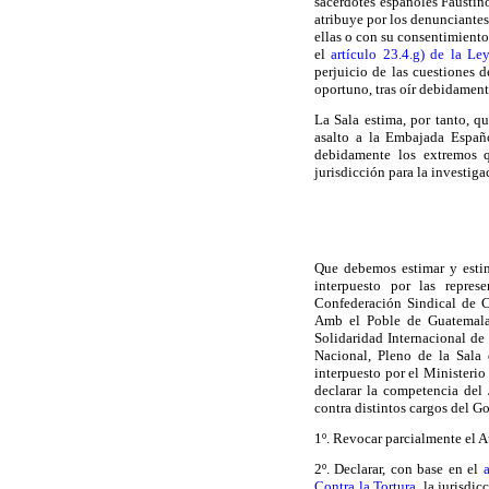
sacerdotes españoles Faustin
atribuye por los denunciantes
ellas o con su consentimiento
el
artículo 23.4.g) de la Le
perjuicio de las cuestiones 
oportuno, tras oír debidamente
La Sala estima, por tanto, qu
asalto a la Embajada Españ
debidamente los extremos 
jurisdicción para la investig
Que debemos estimar y estim
interpuesto por las repre
Confederación Sindical de C
Amb el Poble de Guatemala
Solidaridad Internacional d
Nacional, Pleno de la Sala 
interpuesto por el Ministerio
declarar la competencia del
contra distintos cargos del G
1º. Revocar parcialmente el 
2º. Declarar, con base en el
Contra la Tortura
, la jurisdi