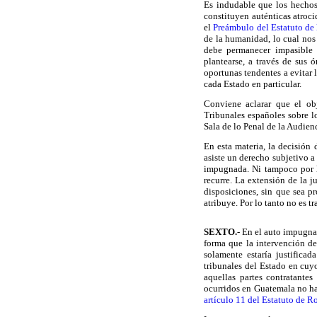
Es indudable que los hechos,
constituyen auténticas atroc
el
Preámbulo del Estatuto de 
de la humanidad, lo cual nos
debe permanecer impasible 
plantearse, a través de sus
oportunas tendentes a evitar 
cada Estado en particular.
Conviene aclarar que el obje
Tribunales españoles sobre l
Sala de lo Penal de la Audien
En esta materia, la decisión 
asiste un derecho subjetivo a
impugnada. Ni tampoco por lo
recurre. La extensión de la j
disposiciones, sin que sea pr
atribuye. Por lo tanto no es t
SEXTO
.-
En el auto impugna
forma que la intervención de
solamente estaría justifica
tribunales del Estado en cuyo
aquellas partes contratante
ocurridos en Guatemala no ha 
artículo 11 del Estatuto de 