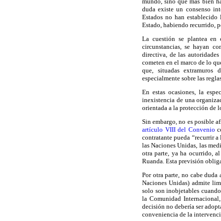
mundo, sino que más bien hac
duda existe un consenso inte
Estados no han establecido l
Estado, habiendo recurrido, po
La cuestión se plantea en 
circunstancias, se hayan co
directiva, de las autoridades
cometen en el marco de lo que
que, situadas extramuros d
especialmente sobre las reglas
En estas ocasiones, la espe
inexistencia de una organizac
orientada a la protección de l
Sin embargo, no es posible afi
artículo VIII del Convenio
co
contratante pueda “recurrir a
las Naciones Unidas, las medi
otra parte, ya ha ocurrido, 
Ruanda. Esta previsión oblig
Por otra parte, no cabe duda 
Naciones Unidas) admite limi
solo son inobjetables cuando
la Comunidad Internacional,
decisión no debería ser adopt
conveniencia de la intervenc