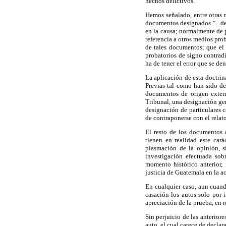
hechos delictivos.
Hemos señalado, entre otras 
documentos designados “...de
en la causa; normalmente de 
referencia a otros medios pro
de tales documentos; que el 
probatorios de signo contradi
ha de tener el error que se de
La aplicación de esta doctrin
Previas tal como han sido d
documentos de origen externo
Tribunal, una designación ge
designación de particulares c
de contraponerse con el relat
El resto de los documentos 
tienen en realidad este cará
plasmación de la opinión, s
investigación efectuada so
momento histórico anterior, 
justicia de Guatemala en la ac
En cualquier caso, aun cuando
casación los autos solo por i
apreciación de la prueba, en r
Sin perjuicio de las anterior
auto, el cual carece de decla