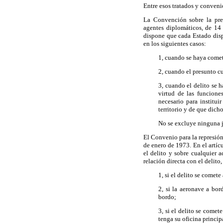
Entre esos tratados y conveni
La Convención sobre la prev
agentes diplomáticos, de 14
dispone que cada Estado dispo
en los siguientes casos:
1, cuando se haya comet
2, cuando el presunto c
3, cuando el delito se 
virtud de las funcione
necesario para institui
territorio y de que dic
No se excluye ninguna j
El Convenio para la represió
de enero de 1973. En el artíc
el delito y sobre cualquier a
relación directa con el delito,
1, si el delito se comet
2, si la aeronave a bor
bordo;
3, si el delito se come
tenga su oficina princip