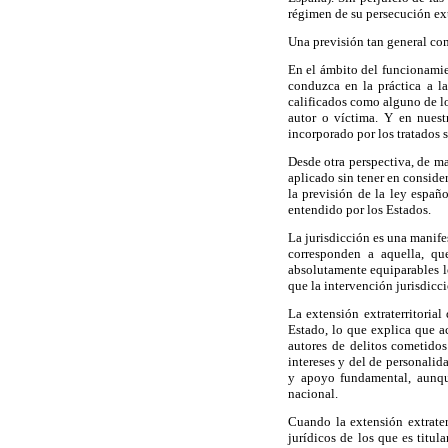
régimen de su persecución extr
Una previsión tan general com
En el ámbito del funcionamie
conduzca en la práctica a la
calificados como alguno de los
autor o víctima. Y en nuest
incorporado por los tratados s
Desde otra perspectiva, de ma
aplicado sin tener en conside
la previsión de la ley españ
entendido por los Estados.
La jurisdicción es una manifes
corresponden a aquella, qu
absolutamente equiparables lo
que la intervención jurisdicci
La extensión extraterritorial
Estado, lo que explica que ac
autores de delitos cometidos 
intereses y del de personalida
y apoyo fundamental, aunque
nacional.
Cuando la extensión extraterr
jurídicos de los que es titul