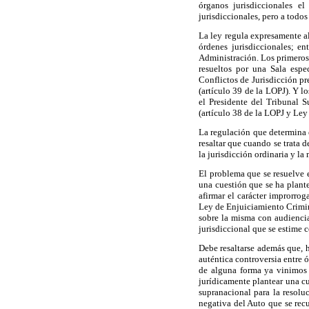
órganos jurisdiccionales e
jurisdiccionales, pero a todos
La ley regula expresamente al
órdenes jurisdiccionales; en
Administración. Los primeros,
resueltos por una Sala esp
Conflictos de Jurisdicción pr
(artículo 39 de la LOPJ). Y lo
el Presidente del Tribunal 
(artículo 38 de la LOPJ y Ley
La regulación que determina 
resaltar que cuando se trata d
la jurisdicción ordinaria y la
El problema que se resuelve e
una cuestión que se ha plante
afirmar el carácter improrrog
Ley de Enjuiciamiento Crimina
sobre la misma con audiencia
jurisdiccional que se estime 
Debe resaltarse además que, h
auténtica controversia entre 
de alguna forma ya vinimos 
jurídicamente plantear una c
supranacional para la resolu
negativa del Auto que se recu