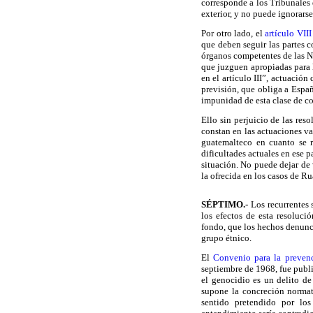
corresponde a los Tribunales
exterior, y no puede ignorars
Por otro lado, el
artículo VII
que deben seguir las partes c
órganos competentes de las Na
que juzguen apropiadas para l
en el artículo III”, actuació
previsión, que obliga a Espa
impunidad de esta clase de c
Ello sin perjuicio de las res
constan en las actuaciones v
guatemalteco en cuanto se r
dificultades actuales en ese 
situación. No puede dejar de
la ofrecida en los casos de R
SÉPTIMO
.-
Los recurrentes 
los efectos de esta resoluci
fondo, que los hechos denunc
grupo étnico.
El
Convenio para la preven
septiembre de 1968, fue publ
el genocidio es un delito de
supone la concreción normati
sentido pretendido por los