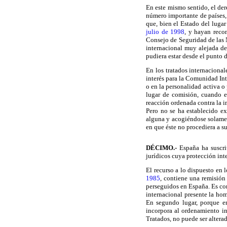
En este mismo sentido, el der
número importante de países,
que, bien el Estado del lugar
julio de 1998
, y hayan reco
Consejo de Seguridad de las N
internacional muy alejada de 
pudiera estar desde el punto d
En los tratados internacional
interés para la Comunidad Int
o en la personalidad activa o
lugar de comisión, cuando el
reacción ordenada contra la i
Pero no se ha establecido ex
alguna y acogiéndose solament
en que éste no procediera a s
DÉCIMO
.-
España ha suscrit
jurídicos cuya protección int
El recurso a lo dispuesto en l
1985
, contiene una remisión
perseguidos en España. Es con
internacional presente la hom
En segundo lugar, porque e
incorpora al ordenamiento i
Tratados, no puede ser altera