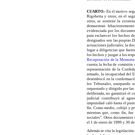
CUARTO
.-
En el motivo segu
Rigoberta y otros; en el seg
otros, se sostiene la exist
demuestran fehacientemente
evidenciada por los documen
para esclarecer los hechos d
designados son las propias D
actuaciones judiciales; la do
lugar a diligencias que fuero
los hechos y juzgar a los res
Recuperación de la Memoria
cuenta la fecha de comisión 
representación de la Confed
armado, la incapacidad del E
desembocó en la conformación
los Tribunales, usurpando s
orquestado y dirigido por las 
deliberada, no garantizó el c
judicial contribuyó al agra
impunidad caló hasta el punt
fin. Como medio, cobijó y pro
mientras que, como fin, fue 
sociales”. Otros documentos 
el 1 de enero de 1999 y 30 d
Además se cita la legislación