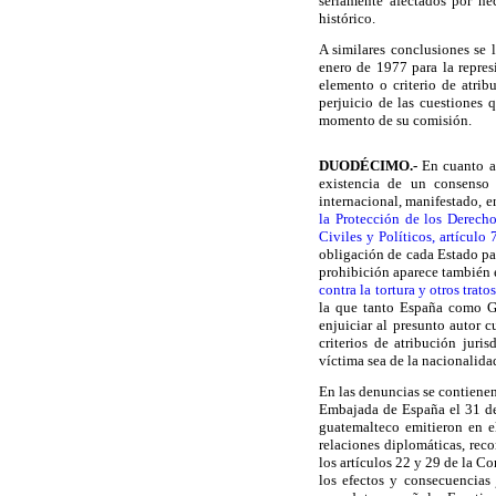
seriamente afectados por he
histórico.
A similares conclusiones se 
enero de 1977 para la repres
elemento o criterio de atrib
perjuicio de las cuestiones q
momento de su comisión.
DUODÉCIMO
.-
En cuanto a 
existencia de un consenso
internacional, manifestado, en
la Protección de los Derech
Civiles y Políticos, artículo 
obligación de cada Estado part
prohibición aparece también 
contra la tortura y otros tra
la que tanto España como G
enjuiciar al presunto autor c
criterios de atribución juri
víctima sea de la nacionalida
En las denuncias se contienen
Embajada de España el 31 de 
guatemalteco emitieron en e
relaciones diplomáticas, re
los artículos 22 y 29 de la C
los efectos y consecuencias 