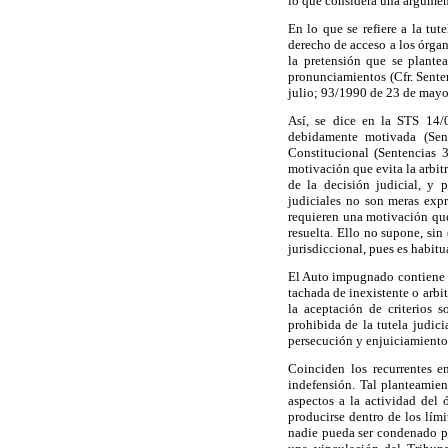
lo que considera una argumen
En lo que se refiere a la tut
derecho de acceso a los órgan
la pretensión que se plante
pronunciamientos (Cfr. Sente
julio; 93/1990 de 23 de mayo;
Así, se dice en la STS 14/0
debidamente motivada (Sen
Constitucional (Sentencias 
motivación que evita la arbitr
de la decisión judicial, y 
judiciales no son meras expr
requieren una motivación que
resuelta. Ello no supone, sin
jurisdiccional, pues es habitu
El Auto impugnado contiene u
tachada de inexistente o arbit
la aceptación de criterios
prohibida de la tutela judici
persecución y enjuiciamiento
Coinciden los recurrentes e
indefensión. Tal planteamie
aspectos a la actividad del 
producirse dentro de los lími
nadie pueda ser condenado po