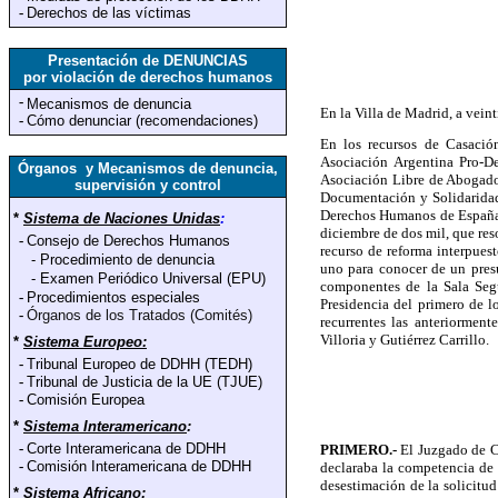
-
Derechos de las víctimas
Presentación de DENUNCIAS
por violación de derechos humanos
-
Mecanismos de denuncia
En la Villa de Madrid, a veint
-
Cómo denunciar (recomendaciones)
En los recursos de Casació
Asociación Argentina Pro-D
Órganos y Mecanismos de denuncia,
Asociación Libre de Abogado
supervisión y control
Documentación y Solidaridad
Derechos Humanos de España, 
*
Sistema de Naciones Unidas
:
diciembre de dos mil, que reso
-
Consejo de Derechos Humanos
recurso de reforma interpues
-
Procedimiento de denuncia
uno para conocer de un presu
-
Examen Periódico Universal (EPU)
componentes de la Sala Seg
-
Procedimientos especiales
Presidencia del primero de 
-
Órganos de los Tratados (Comités)
recurrentes las anteriormen
Villoria y Gutiérrez Carrillo.
*
Sistema Europeo:
-
Tribunal Europeo de DDHH (TEDH)
-
Tribunal de Justicia de la UE (TJUE)
-
Comisión Europea
*
Sistema Interamericano
:
-
Corte Interamericana de DDHH
PRIMERO.-
El Juzgado de Ce
-
Comisión Interamericana de DDHH
declaraba la competencia de
desestimación de la solicitud
*
Sistema Africano
: