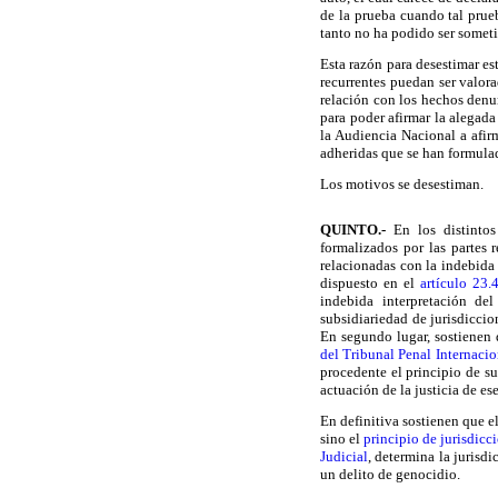
de la prueba cuando tal prueb
tanto no ha podido ser somet
Esta razón para desestimar es
recurrentes puedan ser valora
relación con los hechos denun
para poder afirmar la alegada
la Audiencia Nacional a afirm
adheridas que se han formulad
Los motivos se desestiman.
QUINTO
.-
En los distintos
formalizados por las partes r
relacionadas con la indebida 
dispuesto en el
artículo 23.
indebida interpretación de
subsidiariedad de jurisdiccio
En segundo lugar, sostienen 
del Tribunal Penal Internacio
procedente el principio de su
actuación de la justicia de es
En definitiva sostienen que e
sino el
principio de jurisdicc
Judicial
, determina la jurisd
un delito de genocidio.