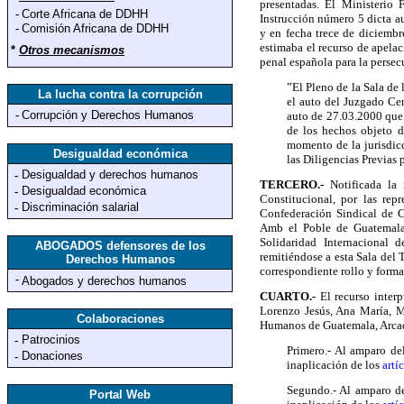
presentadas. El Ministerio 
-
Corte Africana de DDHH
Instrucción número 5 dicta au
-
Comisión Africana de DDHH
y en fecha trece de diciembr
estimaba el recurso de apelac
*
Otros mecanismos
penal española para la persec
”El Pleno de la Sala de 
La lucha contra la corrupción
el auto del Juzgado Cen
-
Corrupción y Derechos Humanos
auto de 27.03.2000 que 
de los hechos objeto d
momento de la jurisdicc
Desigualdad económica
las Diligencias Previas 
Desigualdad y derechos humanos
-
TERCERO.-
Notificada la 
Desigualdad económica
-
Constitucional, por las re
Discriminación salarial
-
Confederación Sindical de C
Amb el Poble de Guatemala
Solidaridad Internacional
ABOGADOS defensores de los
remitiéndose a esta Sala del 
Derechos Humanos
correspondiente rollo y forma
-
Abogados y derechos humanos
CUARTO.-
El recurso interp
Lorenzo Jesús, Ana María, Mo
Colaboraciones
Humanos de Guatemala, Arcadio
Patrocinios
-
Primero.- Al amparo de
Donaciones
-
inaplicación de los
artí
Segundo.- Al amparo de
Portal Web