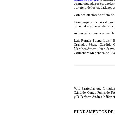
contra ciudadanos españoles 
perjuicio de los ciudadanos e
Con declaración de oficio de l
Comuníquese esta resolución 
día remitió interesando acuse
Así por esta nuestra sentenc
Luis-Román Puerta Luis.- E
Granados Pérez.- Cándido 
Martínez Arrieta.- Juan Saave
Colmenero Menéndez de Luar
Voto Particular que formula
Cándido Conde-Pumpido Touró
y D. Perfecto Andrés Ibáñez 
FUNDAMENTOS DE