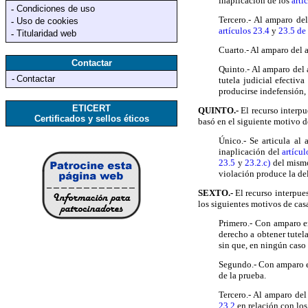
inaplicación de los
artí
Condiciones de uso
-
Tercero.- Al amparo del
Uso de cookies
-
artículos 23.4
y
23.5 de
Titularidad web
-
Cuarto.- Al amparo del 
Contactar
Quinto.- Al amparo del 
-
Contactar
tutela judicial efectiva
producirse indefensión,
ETICERT
QUINTO.-
El recurso interp
Certificados y sellos éticos
basó en el siguiente motivo d
Único.- Se articula al
inaplicación del
artícul
23.5
y
23.2.c)
del mismo
violación produce la del
SEXTO.-
El recurso interpue
los siguientes motivos de cas
Primero.- Con amparo en
derecho a obtener tutela
sin que, en ningún caso
Segundo.- Con amparo en
de la prueba.
Tercero.- Al amparo del
23.2
en relación con lo