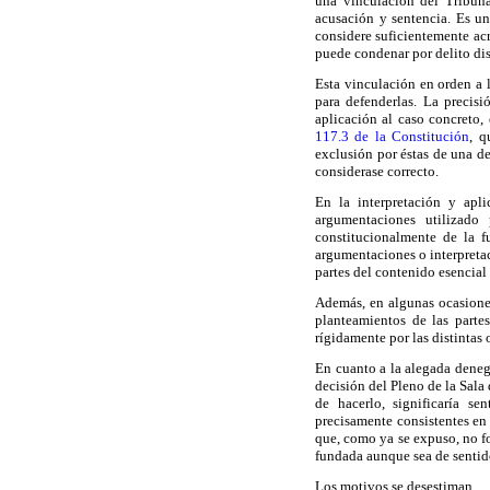
una vinculación del Tribuna
acusación y sentencia. Es un
considere suficientemente ac
puede condenar por delito di
Esta vinculación en orden a l
para defenderlas. La precisi
aplicación al caso concreto,
117.3 de la Constitución
, q
exclusión por éstas de una de
considerase correcto.
En la interpretación y apl
argumentaciones utilizado
constitucionalmente de la f
argumentaciones o interpretac
partes del contenido esencial 
Además, en algunas ocasiones
planteamientos de las partes
rígidamente por las distintas
En cuanto a la alegada denega
decisión del Pleno de la Sala
de hacerlo, significaría se
precisamente consistentes en 
que, como ya se expuso, no fo
fundada aunque sea de sentido
Los motivos se desestiman.