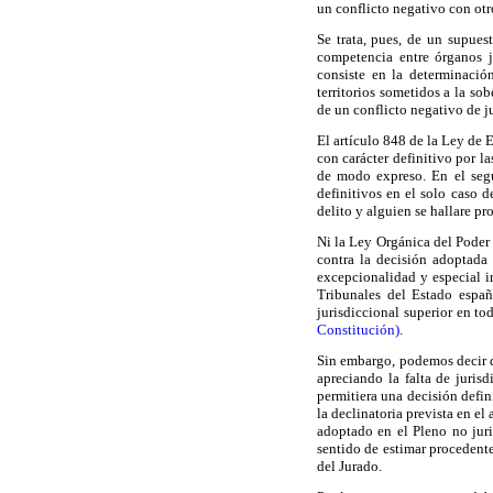
un conflicto negativo con otr
Se trata, pues, de un supues
competencia entre órganos j
consiste en la determinació
territorios sometidos a la so
de un conflicto negativo de j
El artículo 848 de la Ley de 
con carácter definitivo por l
de modo expreso. En el segu
definitivos en el solo caso d
delito y alguien se hallare p
Ni la Ley Orgánica del Poder 
contra la decisión adoptada 
excepcionalidad y especial im
Tribunales del Estado españ
jurisdiccional superior en to
Constitución)
.
Sin embargo, podemos decir qu
apreciando la falta de juris
permitiera una decisión defin
la declinatoria prevista en e
adoptado en el Pleno no juri
sentido de estimar procedente
del Jurado.