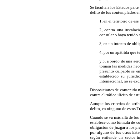
Se faculta a los Estados parte
delito de los contemplados en 
1, en el territorio de e
2, contra una instalac
consular o haya tenido e
3, en un intento de obli
4, por un apátrida que t
y 5, a bordo de una aer
tomará las medidas neces
presunto culpable se en
establecido su jurisd
Internacional, no se ex
Disposiciones de contenido m
contra el tráfico ilícito de 
Aunque los criterios de atrib
delito, en ninguno de estos T
Cuando se va más allá de los e
establece como fórmula de col
obligación de juzgar a los pr
por alguno de los otros Esta
según entiende un sector im