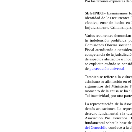
Por las razones expuestas debe
SEGUNDO
.-
Examinamos los
identidad de los recurrentes.
efectiva; error de hecho en 
Enjuiciamiento Criminal, plan
Varios recurrentes denuncian 
la indefensión prohibida p
Comisiones Obreras sostiene 
Fiscal atendiendo a consider
competencia de la jurisdicción
de aspectos abstractos o inco
se explicite cuándo se consid
de
persecución universal
.
También se refiere a la vulne
asimismo su afirmación en el 
argumentos del Ministerio F
momento de la causa se ha ale
Tal inactividad, por otra part
La representación de la Asoc
demás acusaciones. La repres
derecho fundamental a la tute
Asociación Pro Derechos H
fundamental sobre la base de
del Genocidio
conduce a la de