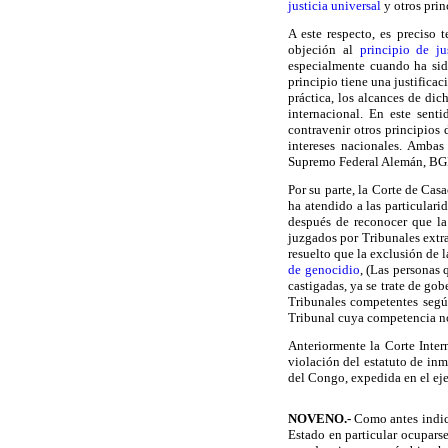
justicia universal
y otros prin
A este respecto, es preciso 
objeción al
principio de ju
especialmente cuando ha sid
principio tiene una justifica
práctica, los alcances de dic
internacional. En este sent
contravenir otros principios
intereses nacionales. Ambas
Supremo Federal Alemán, BGH
Por su parte, la Corte de Cas
ha atendido a las particulari
después de reconocer que la
juzgados por Tribunales extra
resuelto que la exclusión de 
de genocidio
, (Las personas 
castigadas, ya se trate de gob
Tribunales competentes seg
Tribunal cuya competencia no
Anteriormente la Corte Inter
violación del estatuto de inm
del Congo, expedida en el eje
NOVENO
.-
Como antes indicá
Estado en particular ocuparse