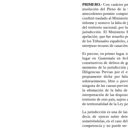
PRIMERO
.-
Con carácter pr
resolución del Pleno de la
antecedentes permite comproba
confirió traslado al Minister
informe y sostuvo la falta de
del territorio nacional, por 
jurisdicción. El Ministerio
apelación, que fue resuelto p
de los Tribunales españoles, 
interpuso recurso de casación
Es preciso, en primer lugar, 
lugar en Guatemala en fec
constitutivos de delitos de 
momento de la jurisdicción p
Diligencias Previas por el 
propiamente dicha por fal
sobreseimiento, libre o pro
ninguna de las causas previs
la afirmación de la falta d
interpretación de las dispos
territorio de otro país, sujet
de territorialidad de la Ley p
La jurisdicción es una de las
decir, de ejercer sobre de
sometiéndolas, en el caso del 
competencia y no puede ser 