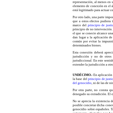
representación, al menos en 
elemento de conexión en el 
está legitimado para actuar co
Por otro lado, una parte impo
que a estos efectos pudiera 
marco del
principio de justi
principio de no intervención.
el que se conecte alcance una
dan lugar a la aplicación de 
común por evitar la impunid
determinados bienes.
Esta conexión deberá aprecia
jurisdicción y no de otros 
jurisdiccional. En este senti
extender la jurisdicción a otr
UNDÉCIMO
.-
En aplicación 
la base del
principio de justi
del genocidio
, ni de las de n
Por otra parte, no consta q
denegado su extradición. El e
No se aprecia la existencia d
posible concretar dicha conex
genocidio sobre españoles. T