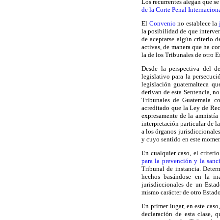
Los recurrentes alegan que se
de la Corte Penal Internacion
El
Convenio
no establece la
la posibilidad de que interven
de aceptarse algún criterio d
activas, de manera que ha con
la de los Tribunales de otro E
Desde la perspectiva del d
legislativo para la persecuc
legislación guatemalteca qu
derivan de esta Sentencia, no
Tribunales de Guatemala co
acreditado que la Ley de Re
expresamente de la amnistía 
interpretación particular de l
a los órganos jurisdiccionale
y cuyo sentido en este momen
En cualquier caso, el criter
para la prevención y la sanc
Tribunal de instancia. Deter
hechos basándose en la ina
jurisdiccionales de un Estad
mismo carácter de otro Estad
En primer lugar, en este cas
declaración de esta clase, q