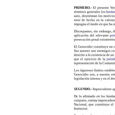
PRIMERO
.-
El presente Vot
términos generales los
funda
auto, desestiman los motivos
error de hecho en la valora
impugna el modo en que ha sid
Discrepamos, sin embargo, de
aplicación del relevante
pri
persecución penal extraterrit
El Genocidio constituye un 
Sus autores son enemigos co
derecho a la existencia de un
que el ejercicio de la
juris
representación de la Comunid
Los rigurosos límites estable
Genocidio son, a nuestro en
legislación interna y en el de
SEGUNDO
.-
Improcedente apl
De lo afirmado en los fundam
conjunto, estima improcedente
Nacional, que constituye el
Instructor.