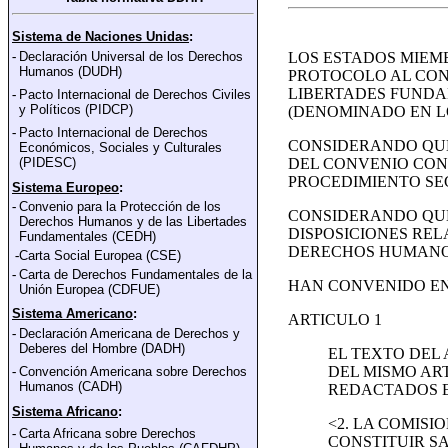
Sistema de Naciones Unidas
:
-
Declaración Universal de los Derechos
LOS ESTADOS MIEMB
Humanos (DUDH)
PROTOCOLO AL CON
LIBERTADES FUNDAM
-
Pacto Internacional de Derechos Civiles
y Polí
ticos (PIDCP)
(DENOMINADO EN LO
-
Pacto Internacional de Derechos
CONSIDERANDO QUE
Económicos, Sociales y Culturales
(PIDESC)
DEL CONVENIO CON 
PROCEDIMIENTO SE
Sistema Europeo
:
-
Convenio para la Protección de los
CONSIDERANDO QUE
Derechos Humanos y de las Libertades
DISPOSICIONES REL
Fundamentales
(CEDH)
DERECHOS HUMANO
-
Carta Social Europea (CSE)
-
Carta de Derechos Fundamentales de la
HAN CONVENIDO EN
Unión Europea
(CDFUE)
Sistema Americano
:
ARTICULO 1
-
Declaración Americana de Derechos y
Deberes del Hombre (DADH)
EL TEXTO DEL 
DEL MISMO AR
-
Convención Americana sobre Derechos
Humanos (CADH)
REDACTADOS E
Sistema Africano
:
<2. LA COMISI
-
Carta Africana sobre Derechos
CONSTITUIR S