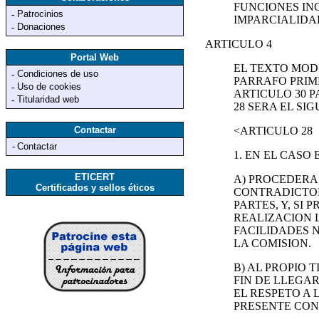
FUNCIONES IN
Patrocinios
-
IMPARCIALIDA
Donaciones
-
ARTICULO 4
Portal Web
EL TEXTO MODI
Condiciones de uso
-
PARRAFO PRIME
Uso de cookies
-
ARTICULO 30 P
Titularidad web
-
28 SERA EL SIG
Contactar
<ARTICULO 28
-
Contactar
1. EN EL CASO
ETICERT
A) PROCEDERA
Certificados y sellos éticos
CONTRADICTOR
PARTES, Y, SI
REALIZACION 
FACILIDADES 
LA COMISION.
B) AL PROPIO 
FIN DE LLEGAR
EL RESPETO A
PRESENTE CON