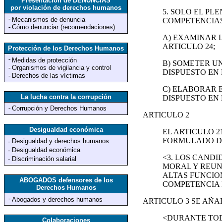
Presentación de DENUNCIAS
por violación de derechos humanos
5. SOLO EL PL
-
Mecanismos de denuncia
COMPETENCIAS
-
Cómo denunciar (recomendaciones)
A) EXAMINAR 
ARTICULO 24;
Protección de los Derechos Humanos
-
Medidas de protección
B) SOMETER U
-
Organismos de vigilancia y control
DISPUESTO EN 
-
Derechos de las víctimas
C) ELABORAR 
La lucha contra la corrupción
DISPUESTO EN 
-
Corrupción y Derechos Humanos
ARTICULO 2
Desigualdad económica
EL ARTICULO 
FORMULADO DE
Desigualdad y derechos humanos
-
Desigualdad económica
-
<3. LOS CAND
Discriminación salarial
-
MORAL Y REUN
ALTAS FUNCIO
ABOGADOS defensores de los
COMPETENCIA 
Derechos Humanos
-
Abogados y derechos humanos
ARTICULO 3 SE AÑA
<DURANTE TOD
Colaboraciones