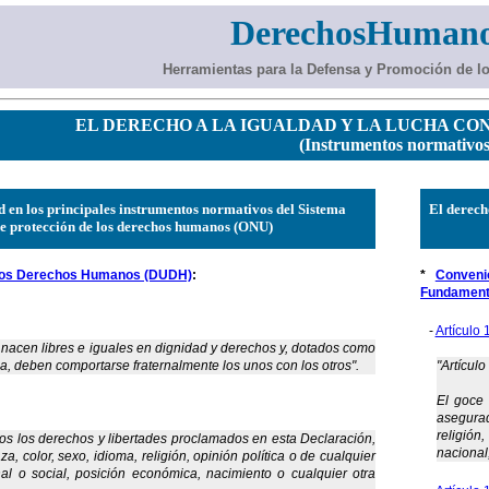
DerechosHumano
Herramientas para la Defensa y Promoción de 
EL DERECHO A LA IGUALDAD Y LA LUCHA CO
(Instrumentos normativos
d en los principales instrumentos normativos del Sistema
El derech
e protección de los derechos humanos (ONU)
 los Derechos Humanos (DUDH)
:
*
Conveni
Fundament
-
Artículo 
nacen libres e iguales en dignidad y derechos y, dotados como
a, deben comportarse fraternalmente los unos con los otros".
"Artículo
El goce 
asegurad
religión
dos los derechos y libertades proclamados en esta Declaración,
nacional,
za, color, sexo, idioma, religión, opinión política o de cualquier
nal o social, posición económica, nacimiento o cualquier otra