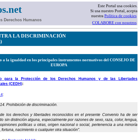
Este Portal usa cookies.
s.net
Si usa nuestro Portal, acepta
nuestra
Política de cookies
los Derechos Humanos
COLABORE con nosotros
NTRA LA DISCRIMINACIÓN
)
o a la igualdad en los principales instrumentos normativos del CONSEJO DE
EUROPA
o para la Protección de los Derechos Humanos y de las Libertades
ales (CEDH)
:
14
:
 14. Prohibición de discriminación.
de los derechos y libertades reconocidos en el presente Convenio ha de ser
o sin distinción alguna, especialmente por razones de sexo, raza, color, lengua,
, opiniones políticas u otras, origen nacional o social, pertenencia a una minoría
 fortuna, nacimiento o cualquier otra situación".