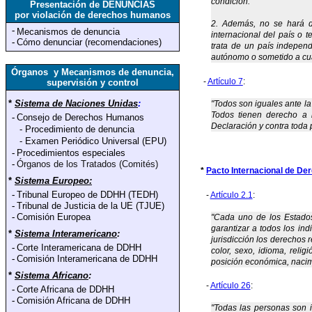
condición.
Presentación de DENUNCIAS
por violación de derechos humanos
2. Además, no se hará di
-
Mecanismos de denuncia
internacional del país o t
-
Cómo denunciar (recomendaciones)
trata de un país independi
autónomo o sometido a cual
Órganos y Mecanismos de denuncia,
-
Artículo 7
:
supervisión y control
*
Sistema de Naciones Unidas
:
"Todos son iguales ante la 
Todos tienen derecho a i
-
Consejo de Derechos Humanos
Declaración y contra toda 
-
Procedimiento de denuncia
-
Examen Periódico Universal (EPU)
-
Procedimientos especiales
-
Órganos de los Tratados (Comités)
*
Pacto Internacional de Der
*
Sistema Europeo:
-
Tribunal Europeo de DDHH (TEDH)
-
Artículo 2.1
:
-
Tribunal de Justicia de la UE (TJUE)
-
Comisión Europea
"Cada uno de los Estados
garantizar a todos los ind
*
Sistema Interamericano
:
jurisdicción los derechos 
-
Corte Interamericana de DDHH
color, sexo, idioma, relig
-
Comisión Interamericana de DDHH
posición económica, nacimi
*
Sistema Africano
:
-
Artículo 26
:
-
Corte Africana de DDHH
-
Comisión Africana de DDHH
"Todas las personas son i