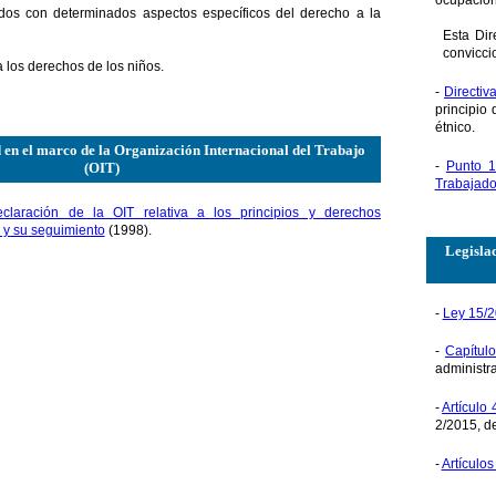
ocupación
ados con determinados aspectos específicos del derecho a la
Esta Dir
convicci
a los derechos de los niños.
-
Directi
principio
étnico.
 en el marco de la Organización Internacional del Trabajo
-
Punto 1
(OIT)
Trabajado
claración de la OIT relativa a los principios y derechos
 y su seguimiento
(1998).
Legislac
-
Ley 15/
-
Capítulo
administra
-
Artículo 
2/2015, de
-
Artículo