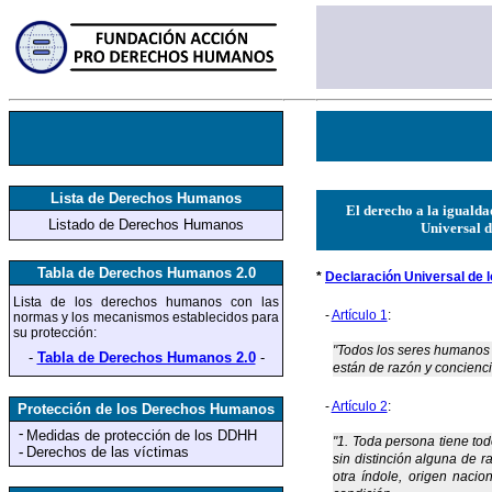
Lista de Derechos Humanos
El derecho a la igualda
Listado de Derechos Humanos
Universal d
Tabla de Derechos Humanos 2.0
*
Declaración Universal de
Lista de los derechos humanos
con las
-
Artículo 1
:
normas y los mecanismos establecidos para
su protección
:
"Todos los seres humanos 
-
Tabla de Derechos Humanos 2.0
-
están de razón y concienci
-
Artículo 2
:
Protección de los Derechos Humanos
-
Medidas de protección
de los DDHH
"1. Toda persona tiene to
-
Derechos de las víctimas
sin distinción alguna de ra
otra índole, origen nacio