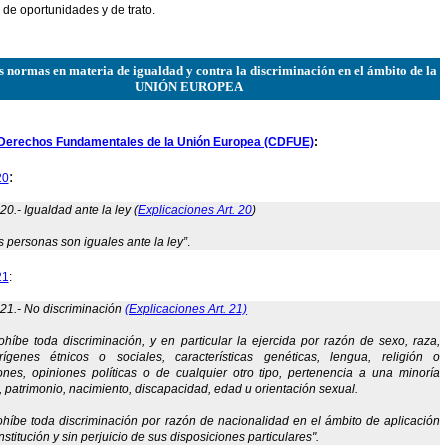
 de oportunidades y de trato.
s normas en materia de igualdad y contra la discriminación en el ámbito de la
UNIÓN EUROPEA
 Derechos Fundamentales de la Unión Europea (CDFUE)
:
:
20
 20.- Igualdad ante la ley (
Explicaciones Art. 20
)
s personas son iguales ante la ley”
.
21
:
o 21.- No discriminación
(Explicaciones Art. 21)
ohíbe toda discriminación, y en particular la ejercida por razón de sexo, raza,
orígenes étnicos o sociales, características genéticas, lengua, religión o
ones, opiniones políticas o de cualquier otro tipo, pertenencia a una minoría
, patrimonio, nacimiento, discapacidad, edad u orientación sexual.
ohíbe toda discriminación por razón de nacionalidad en el ámbito de aplicación
stitución y sin perjuicio de sus disposiciones particulares".