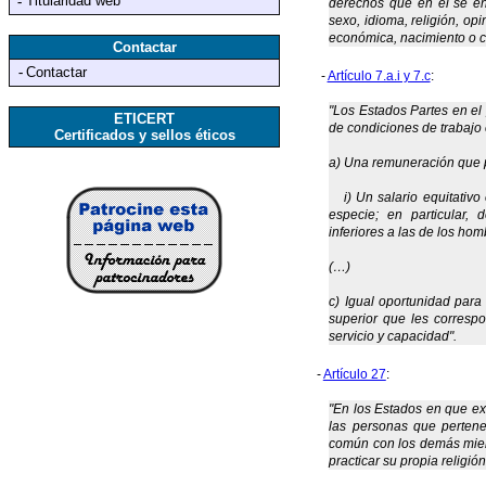
Titularidad web
-
derechos que en él se enu
sexo, idioma, religión, opi
económica, nacimiento o cu
Contactar
-
Contactar
-
Artículo 7.a.i y 7.c
:
"Los Estados Partes en el
ETICERT
de condiciones de trabajo 
Certificados y sellos éticos
a) Una remuneración que p
i) Un salario equitativo e
especie; en particular,
inferiores a las de los hom
(…)
c) Igual oportunidad para
superior que les corresp
servicio y capacidad".
-
Artículo 27
:
"En los Estados en que exi
las personas que pertene
común con los demás miemb
practicar su propia religió