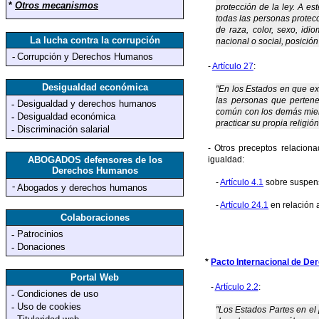
*
Otros mecanismos
protección de la ley. A es
todas las personas protecc
de raza, color, sexo, idio
La lucha contra la corrupción
nacional o social, posició
-
Corrupción y Derechos Humanos
-
Artículo 27
:
Desigualdad económica
"En los Estados en que exi
las personas que pertene
Desigualdad y derechos humanos
-
común con los demás miemb
Desigualdad económica
-
practicar su propia religió
Discriminación salarial
-
- Otros preceptos relacion
ABOGADOS defensores de los
igualdad:
Derechos Humanos
-
Artículo 4.1
sobre suspens
-
Abogados y derechos humanos
-
Artículo 24.1
en relación 
Colaboraciones
Patrocinios
-
Donaciones
-
*
Pacto Internacional de De
Portal Web
-
Artículo 2.2
:
Condiciones de uso
-
Uso de cookies
-
"Los Estados Partes en el 