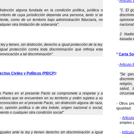
-
Artículo 
stinción alguna fundada en la condición política, jurídica o
"1. El g
erritorio de cuya jurisdicción dependa una persona, tanto si se
discrimi
ente, como de un territorio bajo administración fiduciaria, no
opinione
quier otra limitación de soberanía".
nacional,
2. Nadie
basada e
ley y tienen, sin distinción, derecho a igual protección de la ley.
gual protección contra toda discriminación que infrinja esta
provocación a tal discriminación".
*
Carta So
-
Artículo 
echos Civiles y Políticos (PIDCP)
:
"Se gar
discrimi
religión
salud, 
 Partes en el presente Pacto se compromete a respetar y a
circunsta
ividuos que se encuentren en su territorio y estén sujetos a su
reconocidos en el presente Pacto, sin distinción alguna de raza,
- Otros pr
ión, opinión política o de otra índole, origen nacional o social,
igualdad:
ento o cualquier otra condición social".
-
Artícul
empleo y
guales ante la ley y tienen derecho sin discriminación a igual
-
Artícul