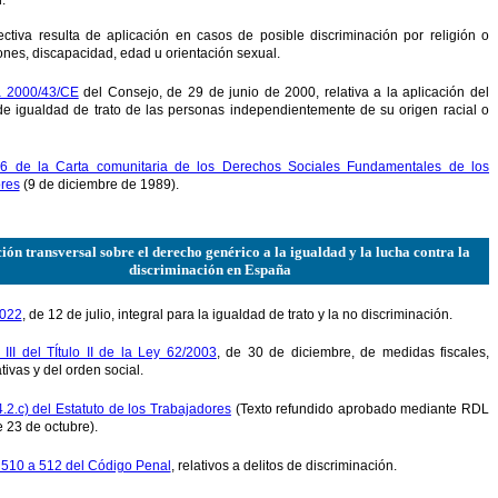
.
ectiva resulta de aplicación en casos de posible discriminación por religión o
ones, discapacidad, edad u orientación sexual.
va 2000/43/CE
del Consejo, de 29 de junio de 2000, relativa a la aplicación del
 de igualdad de trato de las personas independientemente de su origen racial o
6 de la Carta comunitaria de los Derechos Sociales Fundamentales de los
res
(9 de diciembre de 1989).
ión transversal sobre el derecho genérico a la igualdad y la lucha contra la
discriminación en España
2022
, de 12 de julio, integral para la igualdad de trato y la no discriminación.
 III del TÍtulo II de la Ley 62/2003
, de 30 de diciembre, de medidas fiscales,
tivas y del orden social.
4.2.c) del Estatuto de los Trabajadores
(Texto refundido aprobado mediante RDL
 23 de octubre).
s 510 a 512 del Código Penal
, relativos a delitos de discriminación.