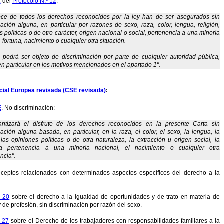
1
del
Protocolo N.º 12
:
oce de todos los derechos reconocidos por la ley han de ser asegurados sin
nación alguna, en particular por razones de sexo, raza, color, lengua, religión,
s políticas o de otro carácter, origen nacional o social, pertenencia a una minoría
 fortuna, nacimiento o cualquier otra situación.
 podrá ser objeto de discriminación por parte de cualquier autoridad pública,
n particular en los motivos mencionados en el apartado 1"
.
cial Europea revisada (CSE revisada)
:
E
. No discriminación:
antizará el disfrute de los derechos reconocidos en la presente Carta sin
nación alguna basada, en particular, en la raza, el color, el sexo, la lengua, la
, las opiniones políticas o de otra naturaleza, la extracción u origen social, la
la pertenencia a una minoría nacional, el nacimiento o cualquier otra
ncia".
eceptos relacionados con determinados aspectos específicos del derecho a la
o 20
sobre el derecho a la igualdad de oportunidades y de trato en materia de
 de profesión, sin discriminación por razón del sexo.
o 27
sobre el Derecho de los trabajadores con responsabilidades familiares a la