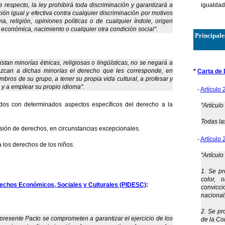
te respecto, la ley prohibirá toda discriminación y garantizará a
igualdad
ión igual y efectiva contra cualquier discriminación por motivos
ma, religión, opiniones políticas o de cualquier índole, origen
n económica, nacimiento o cualquier otra condición social".
Principale
stan minorías étnicas, religiosas o lingüísticas, no se negará a
zcan a dichas minorías el derecho que les corresponde, en
*
Carta de
ros de su grupo, a tener su propia vida cultural, a profesar y
n y a emplear su propio idioma".
-
Artículo 
ados con determinados aspectos específicos del derecho a la
"Artículo
Todas la
ión de derechos, en circunstancias excepcionales.
-
Artículo 
a los derechos de los niños.
"Artícul
1. Se pr
color, 
rechos Económicos, Sociales y Culturales (PIDESC)
:
convicci
nacional
2. Se pr
presente Pacto se comprometen a garantizar el ejercicio de los
de la Con