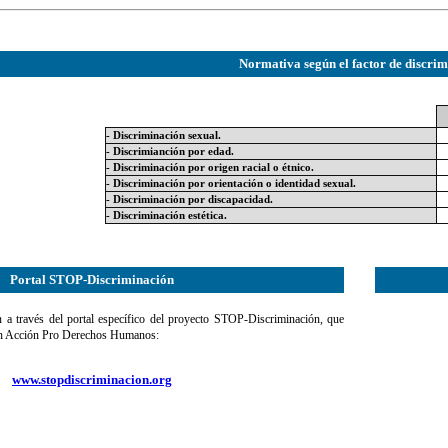
Normativa según el factor de discri
-
Discriminación sexual
.
-
Discrimianción por edad
.
-
Discriminación por origen racial o étnico
.
-
Discriminación por orientación o identidad sexual
.
-
Discriminación por discapacidad
.
-
Discriminación estética
.
Portal STOP-Discriminación
 a través del portal específico del proyecto STOP-Discriminación, que
ón Acción Pro Derechos Humanos:
www.stopdiscriminacion.org