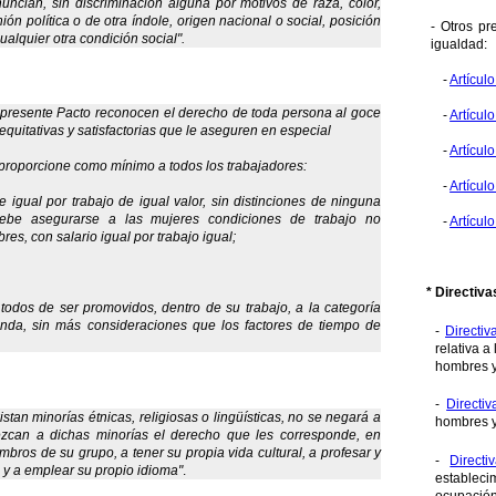
ncian, sin discriminación alguna por motivos de raza, color,
nión política o de otra índole, origen nacional o social, posición
- Otros pr
alquier otra condición social".
igualdad:
-
Artícul
 presente Pacto reconocen el derecho de toda persona al goce
-
Artícul
equitativas y satisfactorias que le aseguren en especial
-
Artícul
roporcione como mínimo a todos los trabajadores:
-
Artícul
 igual por trabajo de igual valor, sin distinciones de ninguna
 debe asegurarse a las mujeres condiciones de trabajo no
-
Artícul
bres, con salario igual por trabajo igual;
* Directiva
 todos de ser promovidos, dentro de su trabajo, a la categoría
onda, sin más consideraciones que los factores de tiempo de
-
Directi
relativa a
hombres y
-
Directi
stan minorías étnicas, religiosas o lingüísticas, no se negará a
hombres y 
zcan a dichas minorías el derecho que les corresponde, en
ros de su grupo, a tener su propia vida cultural, a profesar y
-
Direct
n y a emplear su propio idioma"
.
establec