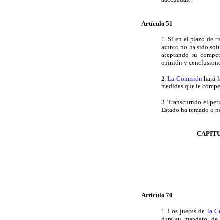
Artículo 51
1. Si en el plazo de t
asunto no ha sido sol
aceptando su compet
opinión y conclusione
2.
La Comisión
hará l
medidas que le compet
3. Transcurrido el per
Estado ha tomado o no
CAPITU
Artículo 70
1. Los jueces de
la C
dure su mandato, de 