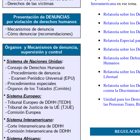
-
Derechos de las víctimas
Interamericana
en ese tema.
Relatoría sobre los D
Presentación de DENUNCIAS
por violación de derechos humanos
Relatoría sobre los D
-
Mecanismos de denuncia
Relatoría sobre los D
-
Cómo denunciar (recomendaciones)
Relatoría Especial pa
Órganos y Mecanismos de denuncia,
Relatoría sobre los D
supervisión y control
Relatoría sobre Defe
*
Sistema de Naciones Unidas
:
Humanos
-
Consejo de Derechos Humanos
Relatoría sobre los D
-
Procedimiento de denuncia
Libertad
-
Examen Periódico Universal (EPU)
-
Procedimientos especiales
Relatoría sobre los D
-
Órganos de los Tratados (Comités)
contra la Discriminac
*
Sistema Europeo:
Unidad para los Derec
-
Tribunal Europeo de DDHH (TEDH)
las Personas Trans, Bi
-
Tribunal de Justicia de la UE (TJUE)
-
Comisión Europea
*
Sistema Interamericano
:
-
Corte Interamericana de DDHH
-
Comisión Interamericana de DDHH
REGULACIÓN d
*
Sistema Africano
: