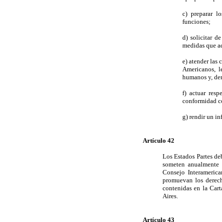
c) preparar l
funciones;
d) solicitar d
medidas que a
e) atender las
Americanos, l
humanos y, dent
f) actuar res
conformidad co
g) rendir un i
Artículo 42
Los Estados Partes de
someten anualmente 
Consejo Interamerica
promuevan los derech
contenidas en la Car
Aires.
Artículo 43