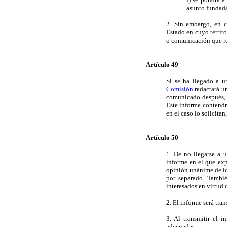
asunto fundada
2. Sin embargo, en c
Estado en cuyo territo
o comunicación que re
Artículo 49
Si se ha llegado a un
Comisión
redactará un
comunicado después, p
Este informe contendrá
en el caso lo solicita
Artículo 50
1. De no llegarse a u
informe en el que exp
opinión unánime de l
por separado. Tambié
interesados en virtud d
2. El informe será tra
3. Al transmitir el i
adecuadas.