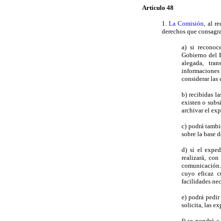
Artículo 48
1.
La Comisión
, al r
derechos que consagr
a) si reconoc
Gobierno del E
alegada, tra
informaciones
considerar las 
b) recibidas la
existen o subs
archivar el ex
c) podrá tambi
sobre la base 
d) si el expe
realizará, co
comunicación.
cuyo eficaz c
facilidades nec
e) podrá pedir
solicita, las e
f) se pondrá a