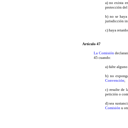
a) no exista e
protección del
b) no se haya 
jurisdicción i
c) haya retard
Artículo 47
La Comisión
declarar
45 cuando:
a) falte alguno
b) no exponga
Convención
;
c) resulte de 
petición o com
d) sea sustanc
Comisión
u ot