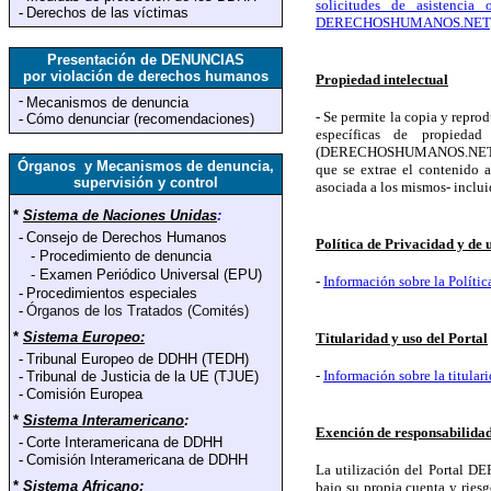
solicitudes de asistencia
-
Derechos de las víctimas
DERECHOSHUMANOS.NET
Presentación de DENUNCIAS
por violación de derechos humanos
Propiedad intelectual
-
Mecanismos de denuncia
- Se permite la copia y repro
-
Cómo denunciar (recomendaciones)
específicas de propiedad
(DERECHOSHUMANOS.NET) y, en
Órganos y Mecanismos de denuncia,
que se extrae el contenido a
supervisión y control
asociada a los mismos- inclui
*
Sistema de Naciones Unidas
:
-
Consejo de Derechos Humanos
Política de Privacidad y de 
-
Procedimiento de denuncia
-
Examen Periódico Universal (EPU)
-
Información sobre la Polí
-
Procedimientos especiales
-
Órganos de los Tratados (Comités)
*
Sistema Europeo:
Titularidad y uso del Portal
-
Tribunal Europeo de DDHH (TEDH)
-
Información sobre la titu
-
Tribunal de Justicia de la UE (TJUE)
-
Comisión Europea
*
Sistema Interamericano
:
Exención de responsabilida
-
Corte Interamericana de DDHH
-
Comisión Interamericana de DDHH
La utilización del Portal 
*
Sistema Africano
:
bajo su propia cuenta y riesg