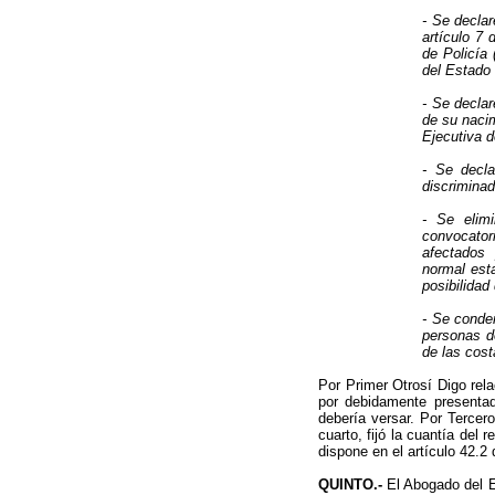
- Se declar
artículo 7
de Policía 
del Estado
- Se declar
de su nacim
Ejecutiva d
- Se decla
discrimina
- Se elimi
convocator
afectados 
normal esta
posibilidad
- Se conden
personas d
de las cos
Por Primer Otrosí Digo rel
por debidamente presentad
debería versar. Por Tercer
cuarto, fijó la cuantía del 
dispone en el artículo 42.2 
QUINTO.-
El Abogado del E