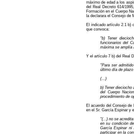
máximo de edad a los aspira
del Real Decreto 614/1995
Formación en el Cuerpo Nac
la declarara
el Consejo de M
El indicado artículo 2.1 b)
que convoca:
"b) Tener diecioc
funcionarios del C
máxima se amplía a 
Y el artículo 7 b) del Real
"Para ser admitido
último día de plazo
(…)
b) Tener dieciocho 
del Cuerpo Nacion
procedimiento de op
El acuerdo del Consejo de M
en el Sr. García Espinar y
"(...) no se acredit
en su condición de
García Espinar ni 
participar en la c