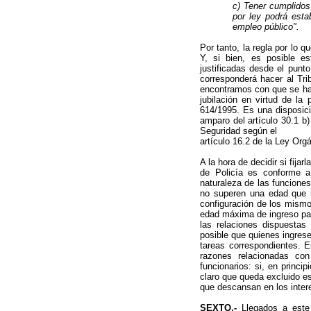
c) Tener cumplidos
por ley podrá esta
empleo público".
Por tanto, la regla por lo 
Y, si bien, es posible es
justificadas desde el punt
corresponderá hacer al Tri
encontramos con que se ha 
jubilación en virtud de la
614/1995. Es una disposici
amparo del artículo 30.1 b)
Seguridad según el
artículo 16.2 de la Ley Org
A la hora de decidir si fija
de Policía es conforme a
naturaleza de las funcione
no superen una edad que l
configuración de los mismo
edad máxima de ingreso para
las relaciones dispuestas
posible que quienes ingrese
tareas correspondientes. 
razones relacionadas con
funcionarios: si, en princi
claro que queda excluido es
que descansan en los inter
SEXTO.-
Llegados a este