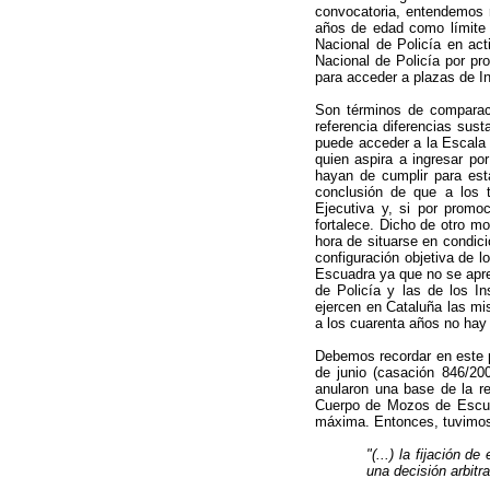
convocatoria, entendemos re
años de edad como límite p
Nacional de Policía en act
Nacional de Policía por pr
para acceder a plazas de I
Son términos de comparaci
referencia diferencias sus
puede acceder a la Escala 
quien aspira a ingresar por
hayan de cumplir para esta
conclusión de que a los t
Ejecutiva y, si por promo
fortalece. Dicho de otro mo
hora de situarse en condici
configuración objetiva de 
Escuadra ya que no se aprec
de Policía y las de los 
ejercen en Cataluña las mi
a los cuarenta años no hay
Debemos recordar en este 
de junio (casación 846/20
anularon una base de la r
Cuerpo de Mozos de Escuad
máxima. Entonces, tuvimos 
"(...) la fijación
una decisión arbitr