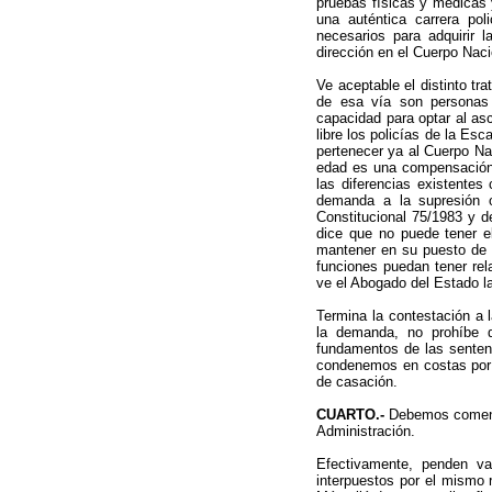
pruebas físicas y médicas 
una auténtica carrera pol
necesarios para adquirir 
dirección en el Cuerpo Naci
Ve aceptable el distinto t
de esa vía son personas 
capacidad para optar al asc
libre los policías de la Es
pertenecer ya al Cuerpo Na
edad es una compensación 
las diferencias existentes
demanda a la supresión o
Constitucional 75/1983 y d
dice que no puede tener el
mantener en su puesto de 
funciones puedan tener rela
ve el Abogado del Estado la
Termina la contestación a 
la demanda, no prohíbe q
fundamentos de las sentenc
condenemos en costas por 
de casación.
CUARTO.-
Debemos comenza
Administración.
Efectivamente, penden v
interpuestos por el mismo r