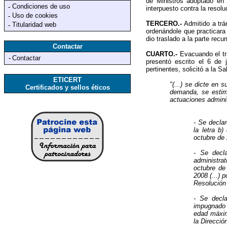
de Ministros adoptado en 
Condiciones de uso
-
interpuesto contra la resolu
Uso de cookies
-
TERCERO.-
Admitido a trá
Titularidad web
-
ordenándole que practicara 
dio traslado a la parte rec
Contactar
CUARTO.-
Evacuando el tr
-
Contactar
presentó escrito el 6 de
pertinentes, solicitó a la Sa
ETICERT
"(...) se dicte en
Certificados y sellos éticos
demanda, se estime
actuaciones admini
- Se declar
la letra b
octubre de 
- Se decla
administra
octubre de
2008 (...) 
Resolución
- Se decla
impugnado 
edad máxim
la Direcció