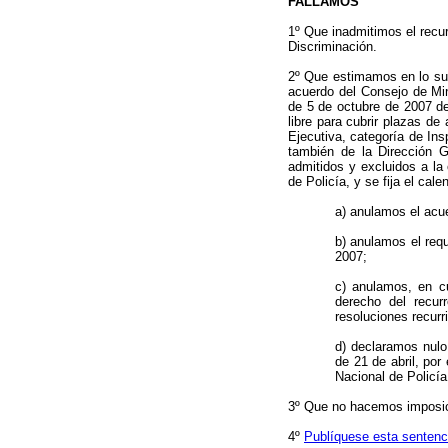
FALLAMOS
1º Que inadmitimos el recu
Discriminación.
2º Que estimamos en lo sus
acuerdo del Consejo de Min
de 5 de octubre de 2007 de
libre para cubrir plazas d
Ejecutiva, categoría de Ins
también de la Dirección Ge
admitidos y excluidos a la
de Policía, y se fija el cal
a) anulamos el acu
b) anulamos el requ
2007;
c) anulamos, en c
derecho del recur
resoluciones recurr
d) declaramos nulo 
de 21 de abril, po
Nacional de Policía
3º Que no hacemos imposic
4º
Publíquese esta sentenci