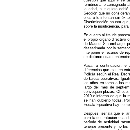
cuestión que aquí y se da 
remitirse a lo consignado a
la edad, ni siquiera debió
Sección que no consideran 
ellos o lo intentan sin éxi
Discriminación apunta que, 
sobre la insuficiencia, para
En cuanto al fraude procesa
el propio órgano directivo 
de Madrid. Sin embargo, p
desestimada por la sentenci
interponer el recurso de re
se dictaron esas sentencia
Pasa, a continuación, el
diferencias que existen ent
Policía según el Real Decr
de tareas operativas. Igual
los años en torno a las m
largo del mes de septiem
convoquen plazas. Ofrece,
2010 e informa de que la r
se han cubierto todas. Por
Escala Ejecutiva hay tiempo
Después, señala que el ar
para la contratación cuand
período de actividad razon
tenerse presente y no los 