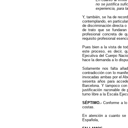
no se justifica suf
experiencia, para l
Y, también, se ha de recor
contemplando, en particula
de discriminación directa o 
de trato que se fundaran 
profesional concreta de q
requisito profesional esenci
Pues bien a la vista de to
este proceso, es decir, 
Ejecutiva del Cuerpo Nacio
hace la demanda a lo dispue
Solamente nos falta añad
contradicción con lo manife
invocadas ambas por el Abo
sesenta años para accede
Barcelona. Y tampoco con 
justificación razonable de
turno libre a la Escala Ejec
SÉPTIMO.-
Conforme a lo 
costas.
En atención a cuanto se 
Española,