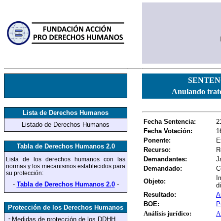
SENTENC
Anulando trato
Lista de Derechos Humanos
Fecha Sentencia:
2
Listado de Derechos Humanos
Fecha Votación:
1
Ponente:
E
Tabla de Derechos Humanos 2.0
Recurso:
R
Demandantes
:
J
Lista de los derechos humanos
con las
normas y los mecanismos establecidos para
Demandado
:
C
su protección
:
I
Objeto:
-
Tabla de Derechos Humanos 2.0
-
d
Resultado:
A
BOE:
P
Protección de los Derechos Humanos
Análisis jurídico:
A
-
Medidas de protección
de los DDHH