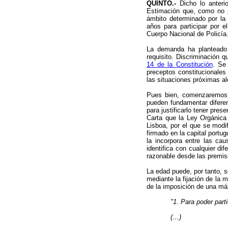
QUINTO.-
Dicho lo anteri
Estimación que, como no p
ámbito determinado por la 
años para participar por e
Cuerpo Nacional de Policía
La demanda ha planteado c
requisito. Discriminación q
14
de la Constitución
. Se
preceptos constitucionales
las situaciones próximas a
Pues bien, comenzaremos d
pueden fundamentar diferen
para justificarlo tener pres
Carta que la Ley Orgánica 
Lisboa, por el que se modi
firmado en la capital portu
la incorpora entre las cau
identifica con cualquier di
razonable desde las premis
La edad puede, por tanto, s
mediante la fijación de la 
de la imposición de una máx
"1. Para poder part
(…)