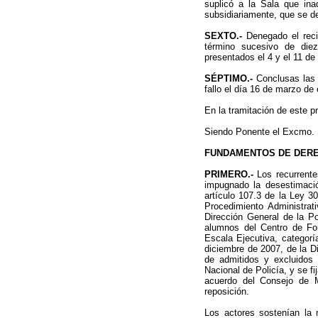
suplicó a la Sala que ina
subsidiariamente, que se d
SEXTO.-
Denegado el rec
término sucesivo de diez
presentados el 4 y el 11 d
SÉPTIMO.-
Conclusas las 
fallo el día 16 de marzo de 
En la tramitación de este p
Siendo Ponente el Excmo. 
FUNDAMENTOS DE DER
PRIMERO.-
Los recurrente
impugnado la desestimació
artículo 107.3 de la Ley 3
Procedimiento Administrat
Dirección General de la Po
alumnos del Centro de For
Escala Ejecutiva, categorí
diciembre de 2007, de la Dir
de admitidos y excluidos 
Nacional de Policía, y se fi
acuerdo del Consejo de M
reposición.
Los actores sostenían la 