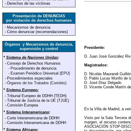
-
Derechos de las víctimas
Presentación de DENUNCIAS
por violación de derechos humanos
-
Mecanismos de denuncia
-
Cómo denunciar (recomendaciones)
Órganos y Mecanismos de denuncia,
Presidente:
supervisión y control
D. Juan José González Ri
*
Sistema de Naciones Unidas
:
-
Consejo de Derechos Humanos
Magistrados:
-
Procedimiento de denuncia
-
Examen Periódico Universal (EPU)
D. Nicolás Maurandi Guillé
-
Procedimientos especiales
D. Pablo Lucas Murillo de 
D. José Díaz Delgado
-
Órganos de los Tratados (Comités)
D. Vicente Conde Martín de
*
Sistema Europeo:
-
Tribunal Europeo de DDHH (TEDH)
-
Tribunal de Justicia de la UE (TJUE)
-
Comisión Europea
En la Villa de Madrid, a ve
*
Sistema Interamericano
:
Visto por la Sala Tercera 
-
Corte Interamericana de DDHH
margen, el recurso conten
-
Comisión Interamericana de DDHH
ASOCIACIÓN STOP-DISCRIMI
*
Sistema Africano
:
la desestimación por sile