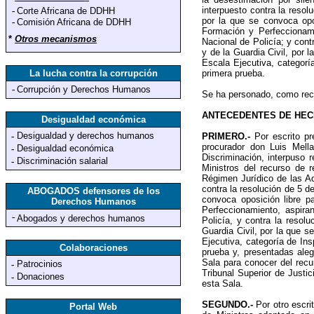
interpuesto contra la resol
-
Corte Africana de DDHH
por la que se convoca opo
-
Comisión Africana de DDHH
Formación y Perfeccionami
*
Otros mecanismos
Nacional de Policía; y cont
y de la Guardia Civil, por l
Escala Ejecutiva, categoría
La lucha contra la corrupción
primera prueba.
-
Corrupción y Derechos Humanos
Se ha personado, como rec
ANTECEDENTES DE HE
Desigualdad económica
Desigualdad y derechos humanos
-
PRIMERO.-
Por escrito p
procurador don Luis Mell
Desigualdad económica
-
Discriminación, interpuso 
Discriminación salarial
-
Ministros del recurso de 
Régimen Jurídico de las A
contra la resolución de 5 de
ABOGADOS defensores de los
convoca oposición libre p
Derechos Humanos
Perfeccionamiento, aspira
-
Abogados y derechos humanos
Policía, y contra la resol
Guardia Civil, por la que se
Ejecutiva, categoría de Ins
Colaboraciones
prueba y, presentadas aleg
Sala para conocer del recu
Patrocinios
-
Tribunal Superior de Justi
Donaciones
-
esta Sala.
SEGUNDO.-
Por otro escri
Portal Web