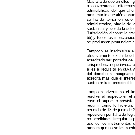
Más allá de que en ellos f
a convocatorias diferente
admisibilidad del que aho
momento la cuestión contro
se ha de tomar en éste. 
administrativa, sino la de 
sustancial y, desde la solu
Jurisdicción dispone la tra
66) y todos los mencionado
se produzcan pronunciamien
Tampoco es inadmisible el 
efectivamente excluido del
acreditado ser portador del 
jurisprudencia que invoca 
él es el requisito en cuya v
del derecho a impugnarlo
acredita más que el interés
sustentar la imprescindible 
Tampoco advertimos el fr
resolver al respecto en e
caso el supuesto previsto
recurrir, como lo hicieron
acuerdo de 13 de junio de 20
reposición por falta de leg
no percibimos irregular l
uso de los instrumentos q
manera que no se les puede 