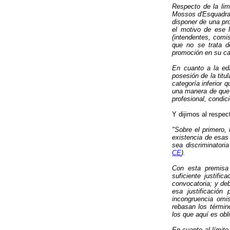
Respecto de la lim
Mossos d'Esquadra 
disponer de una pr
el motivo de ese l
(intendentes, comi
que no se trata de
promoción en su car
En cuanto a la ed
posesión de la titu
categoría inferior 
una manera de que 
profesional, condic
Y dijimos al respec
"Sobre el primero,
existencia de esas 
sea discriminatoria
CE
).
Con esta premisa 
suficiente justifi
convocatoria; y de
esa justificación
incongruencia omi
rebasan los términ
los que aquí es obl
En cuanto al límite