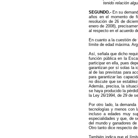
tenido relación alg
SEGUNDO.-
En su demanda 
años en el momento de fin
resolución de 26 de diciem
enero de 2008), precisament
al respecto en el acuerdo d
En cuanto a la cuestión de 
límite de edad máxima. Ar
Así, señala que dicho requi
función pública en la Esca
participar en ella, pues de
garantizan por sí solas la 
al de las previstas para 
para garantizar las capaci
no discute que se establez
Además, precisa, la situaci
se haya producido la pérdi
la Ley 26/1994, de 29 de se
Por otro lado, la demanda
tecnologías y menos con l
incluso a edades muy supe
especialidades y que, de s
del mundo y ganadores de m
Otro tanto dice respecto d
También indica que el límite