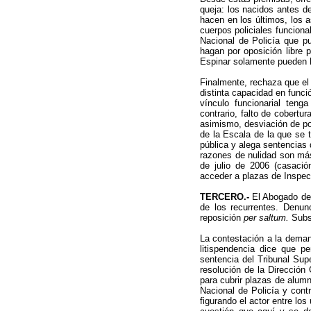
queja: los nacidos antes d
hacen en los últimos, los a
cuerpos policiales funcion
Nacional de Policía que p
hagan por oposición libre p
Espinar solamente pueden ha
Finalmente, rechaza que el 
distinta capacidad en func
vínculo funcionarial teng
contrario, falto de cobertu
asimismo, desviación de po
de la Escala de la que se t
pública y alega sentencias 
razones de nulidad son más
de julio de 2006 (casació
acceder a plazas de Inspe
TERCERO.-
El Abogado del
de los recurrentes. Denun
reposición
per saltum.
Subs
La contestación a la deman
litispendencia dice que p
sentencia del Tribunal Supe
resolución de la Dirección
para cubrir plazas de alum
Nacional de Policía y contr
figurando el actor entre los