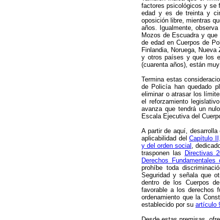
factores psicológicos y se 
edad y es de treinta y ci
oposición libre, mientras qu
años. Igualmente, observa 
Mozos de Escuadra y que e
de edad en Cuerpos de Pol
Finlandia, Noruega, Nueva
y otros países y que los 
(cuarenta años), están muy 
Termina estas consideracio
de Policía han quedado pl
eliminar o atrasar los límit
el reforzamiento legislati
avanza que tendrá un nulo 
Escala Ejecutiva del Cuerpo
A partir de aquí, desarrol
aplicabilidad del
Capítulo I
y del orden social
, dedicado
trasponen las
Directivas 
Derechos Fundamentales 
prohíbe toda discriminac
Seguridad y señala que ot
dentro de los Cuerpos de 
favorable a los derechos f
ordenamiento que la Constit
establecido por su
artículo 
Desde estas premisas, ofre